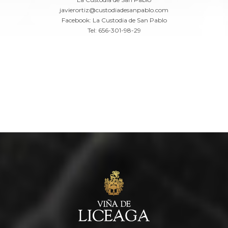
javierortiz@custodiadesanpablo.com
Facebook: La Custodia de San Pablo
Tel: 656-301-98-29