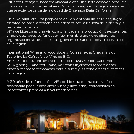
Eduardo Liceaga †, hombre visionario con un fuerte deseo de producir
vinos de gran calidad, estableció Viña de Liceaga en la región de valles
que se extiende cerca de la ciudad de Ensenada Baja California.
En 1982, adquiere una propiedad en San Antonio de las Minas, lugar
estratégico para la cosecha de varietales por la riqueza de la tierra y la
cercanía con el mar.
Viña de Liceaga es una vinícola orientada a la producción de excelentes
vinos y destilados, su fundador fué miembro activo de diferentes
organizaciones que a la fecha siguen impulsando el desarrollo vinícola
de la región.
International Wine and Food Society Confrérie des Chevaliers du
Tasterine La Cofradía del Vino de B.C.
En 1993 inicia su primera vendimia con uvas Merlot, Cabernet
Sauvignon y Cabernet Franc, varietales injertados sobre plantas
especialmente seleccionadas para el suelo y las condiciones climáticas
de la región.
A 20 años de su fundación, Viña de Liceaga es una casa vinícola
reconocida por sus excelentes vinos y destilados, merecedores de
importantes premios a nivel internacional.