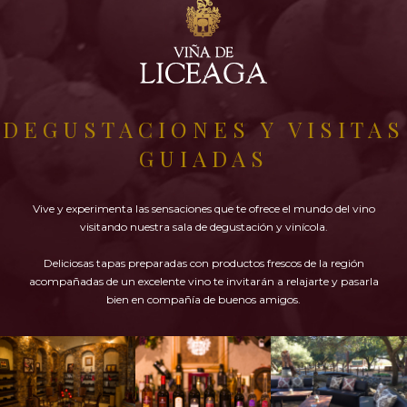
Frutas maduras y especias se exponen al inicio, idéntico
a lo percibido en nariz, de gran volumen, redondo,
taninos firmes evolucionan de una manera suave y
agradable en paladar medio, alta concentración y
persistencia. Elegante, fino y estructurado de gran
personalidad. Su elaboración, maduración y cuidados
han convertido a este en un orgulloso y digno vino
DEGUSTACIONES Y VISITAS
homenaje a nuestro querido Eduardo.
MARIDAJE
GUIADAS
Ideal para disfrutar con carnes rojas como jabalí, conejo,
sirloin, venado y ribe-eye, costillas de puerco, quesos
como blue cheese, roquefort, gorgonzola y quesos de
Vive y experimenta las sensaciones que te ofrece el mundo del vino
pasta dura.
visitando nuestra sala de degustación y vinícola.
Deliciosas tapas preparadas con productos frescos de la región
acompañadas de un excelente vino te invitarán a relajarte y pasarla
bien en compañía de buenos amigos.