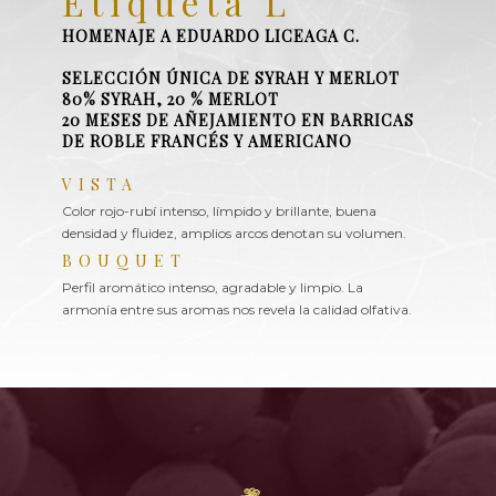
Etiqueta L
HOMENAJE A EDUARDO LICEAGA C.
SELECCIÓN ÚNICA DE SYRAH Y MERLOT
80% SYRAH, 20 % MERLOT
20 MESES DE AÑEJAMIENTO EN BARRICAS
DE ROBLE FRANCÉS Y AMERICANO
VISTA
Color rojo-rubí intenso, límpido y brillante, buena
densidad y fluidez, amplios arcos denotan su volumen.
BOUQUET
Perfil aromático intenso, agradable y limpio. La
armonía entre sus aromas nos revela la calidad olfativa.
Aromas primarios que recuerdan a la mora azul, mora
negra, frambuesa y pimienta negra, ensamblan a la
perfeccióncon los provenientes de la crianza en barricas
de roble americano, maderas finas, chocolate, café,
tostado, especias como pimienta y clavo revisten su
complejo bouquet.
GUSTO